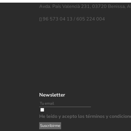
Avda. País Valencià 231, 03720 Benissa, A
96 573 04 13
/
605 224 004
Newsletter
He leído y acepto los términos y condicion