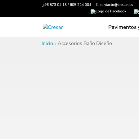
96 573 04 13 / 605 224 004
contacto@cresan.es
Pavimentos 
Inicio
»
Accesorios Baño Diseño