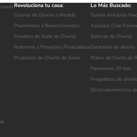
Revoluciona tu casa:
Lo Más Buscado:
licante
Cocinas de Diseño a Medida
Suelos Imitación Ma
Pavimentos y Revestimientos
Azulejos Gran Forma
Muebles de Baño de Diseño
Bañeras de Diseño
Reformas y Proyectos Finalizadoss
Sanitarios de diseño
Productos de Diseño de Autor
Platos de Ducha de 
Pavimento 20 mm
Fregaderos de diseñ
Electrodomésticos d
es