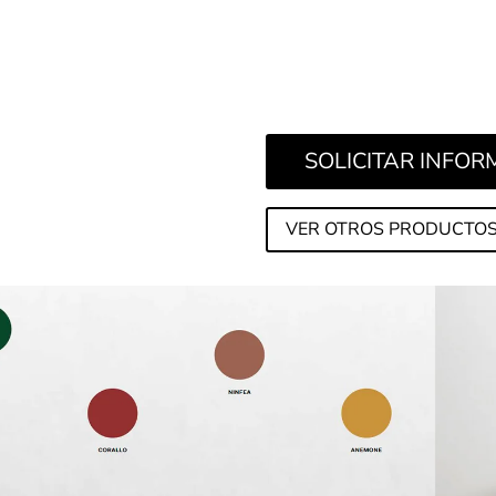
cromáticos inesperados y re
una propuesta adicional dest
y libertad de composición.
SOLICITAR INFO
VER OTROS PRODUCTOS