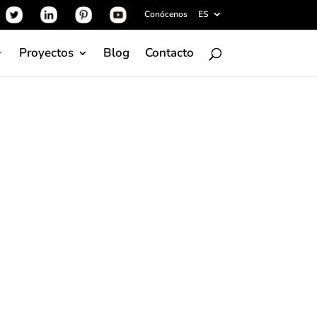
Conócenos
ES
Proyectos
Blog
Contacto
a paleta exclusiva de
en la naturaleza que, renovando una vez más
ado a la cerámica,
confirmando el talento
reador de tendencias de la compañía en el
Una paleta de esmaltes brillantes, llena de
 arquitectura, la colección da vida a juegos