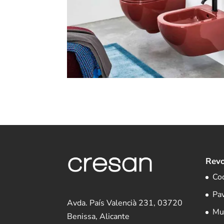
Revo
Co
Pa
Avda. País Valencià 231, 03720
Mu
Benissa, Alicante