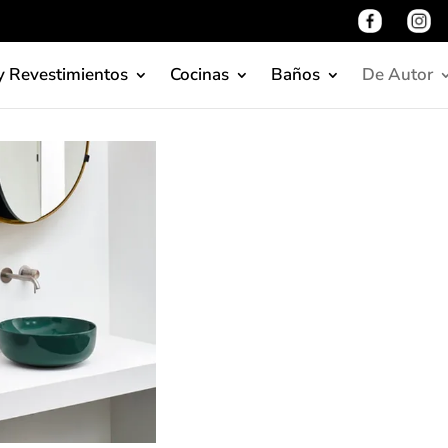
y Revestimientos
Cocinas
Baños
De Autor
Diseño:
tonos brillantes inspirados 
el concepto de color aplic
visionario y el papel del c
sector de muebles de baño. 
emociones y sensaciones.
Relación entre el color y la