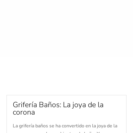
Icona classic →
Esta colección atemporal es una
reinterpretación del grifo clásico, de
proporciones esbeltas y refinadas.
Grifería Baños: La joya de la
corona
La grifería baños se ha convertido en la joya de la