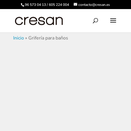
96 573 04 13 / 605 224 004
contacto@cresan.es
Inicio
»
Grifería para baños