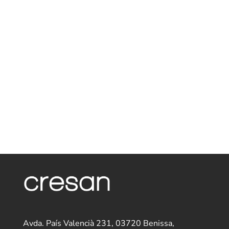
Avda. País Valencià 231, 03720 Benissa,