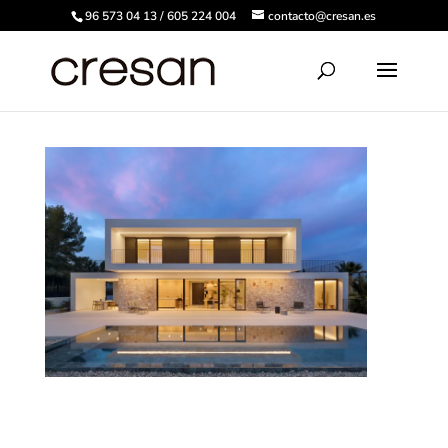
96 573 04 13 / 605 224 004
contacto@cresan.es