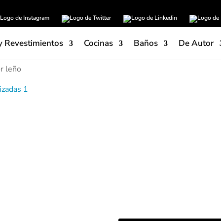
y Revestimientos
Cocinas
Baños
De Autor
r leño
El accesorio mostrador leñ
modernas con cierto toque o
pieza clave en el interiori
inspirado en la corteza del 
derribo de más de 150 año
abierto y poro cerrado.
Es 
cocinas abiertas al salón.