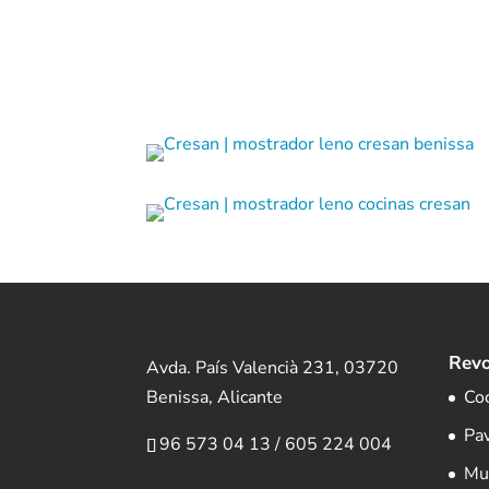
Revo
Avda. País Valencià 231, 03720
Benissa, Alicante
Co
Pa
96 573 04 13
/
605 224 004
Mu