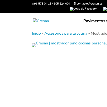
96 573 04 13 / 605 224 004
contacto@cresan.es
Pavimentos 
Inicio
»
Accesorios para la cocina
»
Mostrado