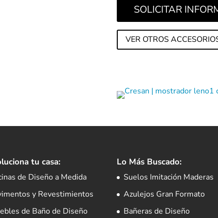
SOLICITAR INFO
VER OTROS ACCESORIO
luciona tu casa:
Lo Más Buscado:
cinas de Diseño a Medida
Suelos Imitación Maderas
vimentos y Revestimientos
Azulejos Gran Formato
ebles de Baño de Diseño
Bañeras de Diseño