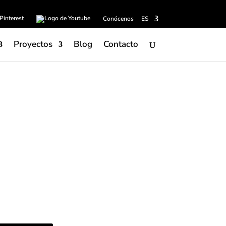
Conócenos
ES
Proyectos
Blog
Contacto
o es ideal para cocinas contemporáneas y
riginal, el mostrador se convierte en una
smo de la cocina. Decorativo, estructural e
árbol al natural está creado con
madera de
s de antigüedad. Está disponible en poro
el complemento ideal de las islas para