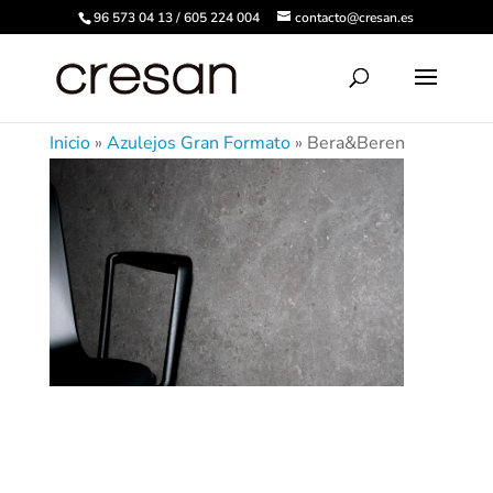
96 573 04 13 / 605 224 004
contacto@cresan.es
Inicio
»
Azulejos Gran Formato
»
Bera&Beren