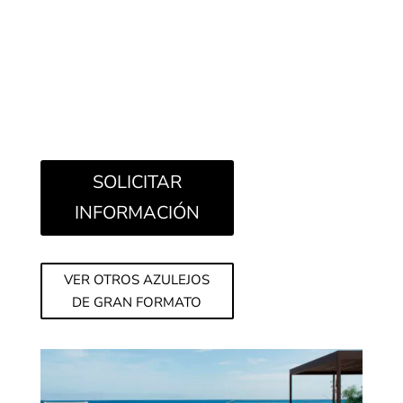
formato de hasta 120x270cm, espesorado de
20mm y revestimiento Ductile® de 6mm y gran
formato, Bera&Beren es una de las colecciones
con las que podrás hacer realidad cualquier
proyecto.
SOLICITAR
INFORMACIÓN
VER OTROS AZULEJOS
DE GRAN FORMATO