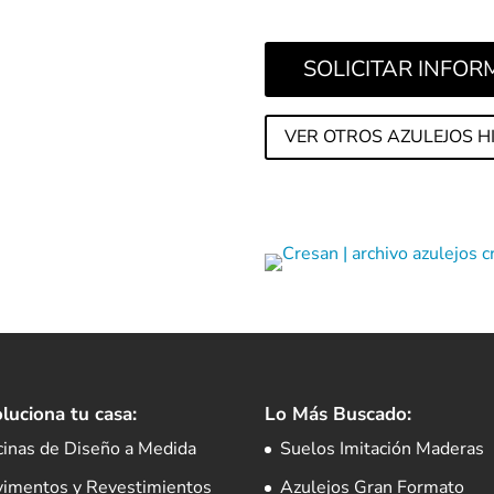
SOLICITAR INFO
VER OTROS AZULEJOS H
luciona tu casa:
Lo Más Buscado:
cinas de Diseño a Medida
Suelos Imitación Maderas
vimentos y Revestimientos
Azulejos Gran Formato