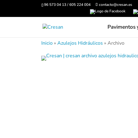
96 573 04 13 / 605 224 004
contacto@cresan.es
Pavimentos 
Inicio
»
Azulejos Hidráulicos
»
Archivo