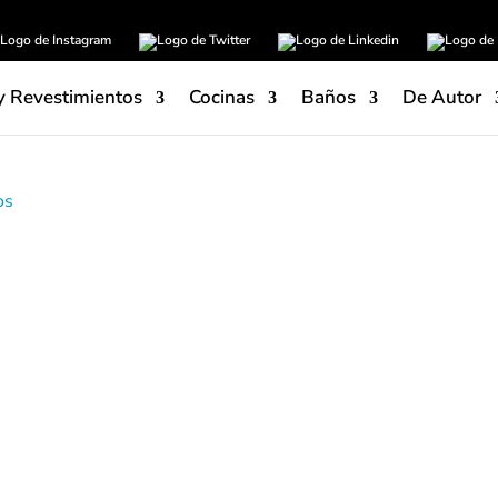
y Revestimientos
Cocinas
Baños
De Autor
Esta colección cerámica 
caracteriza por su carácter a
simulan un aspecto env
características de la cerám
referencias diferentes en f
decorados diferentes que 
ornamentaciones que va
graduaciones de verdes.