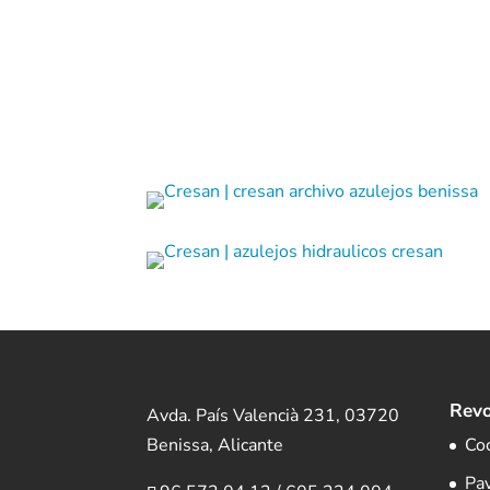
Revo
Avda. País Valencià 231, 03720
Benissa, Alicante
Co
Pa