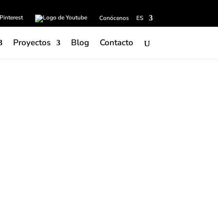
Conócenos
ES
Proyectos
Blog
Contacto
apta para revestimiento y pavimento se
rtesanal. Sus irregularidades y detalles que
ejecido, combinan con decoraciones
ica clásica. La colección se compone por 6
ormato 12,5 cm x 12,5 cm, una base lisa y 5
combinan el color neutro de la base con
n desde tonos azulados a diferentes