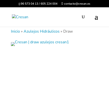
96 573 04 13 / 605 224 004
contacto@cresan.es
Inicio
»
Azulejos Hidráulicos
»
Draw