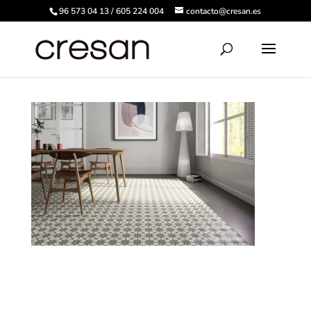
96 573 04 13 / 605 224 004
contacto@cresan.es