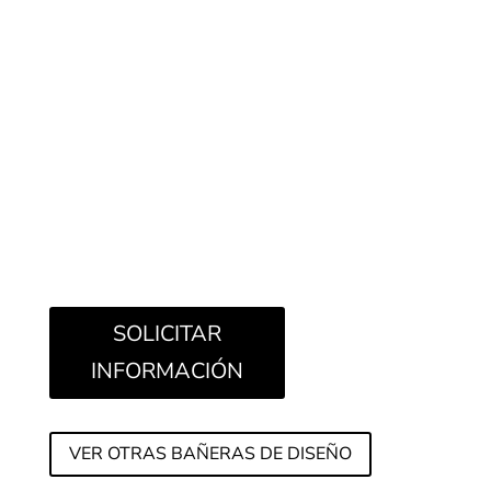
Las bañeras Gout son exentas fabricadas en
solidsurface mate o lacado color UHS 60 colores.
Esta bañera es especial por su diseño , sus
formas y sus colores. Su arquitectura y sus
formas sinuosas, que se adapta a cualquier
interiorismo marcado, su diseño es minimalista y
con aire a elegancia innata.
SOLICITAR
INFORMACIÓN
VER OTRAS BAÑERAS DE DISEÑO