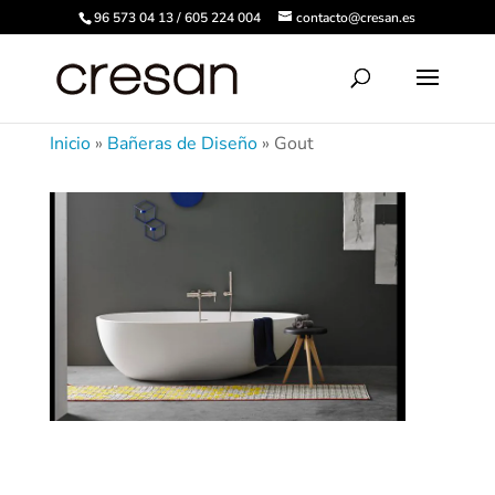
96 573 04 13 / 605 224 004
contacto@cresan.es
Inicio
»
Bañeras de Diseño
»
Gout