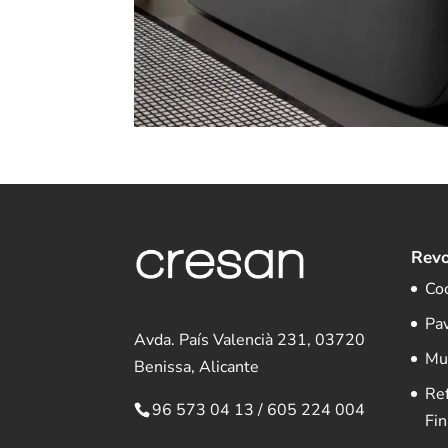
Revo
Co
Pa
Avda. País Valencià 231, 03720
Mu
Benissa, Alicante
Re
96 573 04 13
/
605 224 004
Fin