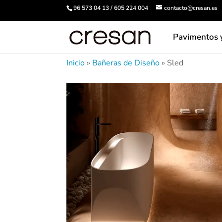
96 573 04 13 / 605 224 004
contacto@cresan.es
Pavimentos 
Inicio
»
Bañeras de Diseño
»
Sled