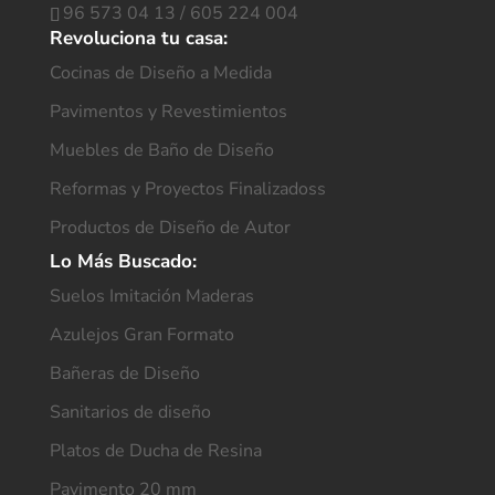
96 573 04 13
/
605 224 004
Revoluciona tu casa:
Cocinas de Diseño a Medida
Pavimentos y Revestimientos
Muebles de Baño de Diseño
Reformas y Proyectos Finalizadoss
Productos de Diseño de Autor
Lo Más Buscado:
Suelos Imitación Maderas
Azulejos Gran Formato
Bañeras de Diseño
Sanitarios de diseño
Platos de Ducha de Resina
Pavimento 20 mm