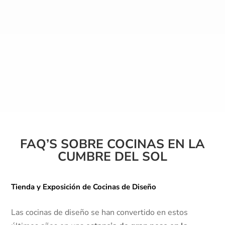
Disponemos de
fregaderos de cocina con
novedosas formas
,
colores y diseño
, que
lo convierten en una pieza interesante en la
cocina.
FAQ’S SOBRE COCINAS EN LA
CUMBRE DEL SOL
Tienda y Exposición de Cocinas de Diseño
Las cocinas de diseño se han convertido en estos