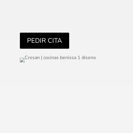
PEDIR CITA
Muebles de Cocina A Medida en
Benitachell →
Muebles de cocina de diseño a medida:
modernas, elegantes, minimalistas,
rústicas, blancas, con isla o funcionales
.