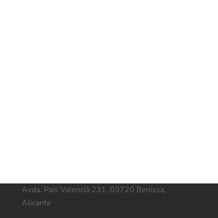
Avda. País Valencià 231, 03720 Benissa,
Alicante