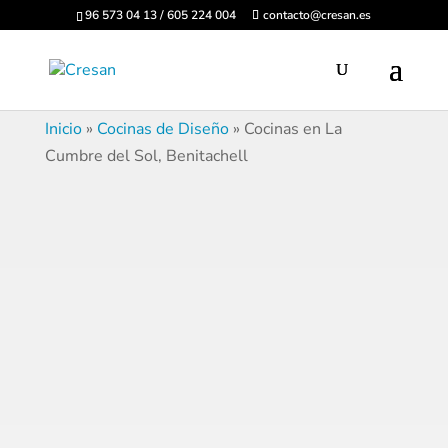
96 573 04 13 / 605 224 004
contacto@cresan.es
Inicio
»
Cocinas de Diseño
»
Cocinas en La
Cumbre del Sol, Benitachell