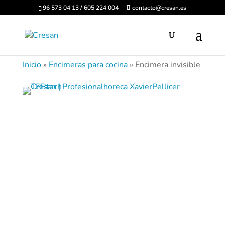
96 573 04 13 / 605 224 004
contacto@cresan.es
Inicio
»
Encimeras para cocina
»
Encimera invisible
Encimeras de Inducción
Invisible
¿Se imagina cocinar directamente sobre la
encimera de la cocina, sobre una superficie lisa
en la que no hay cristal ni fuegos visibles?
Tecnología TPB
es la primera superficie