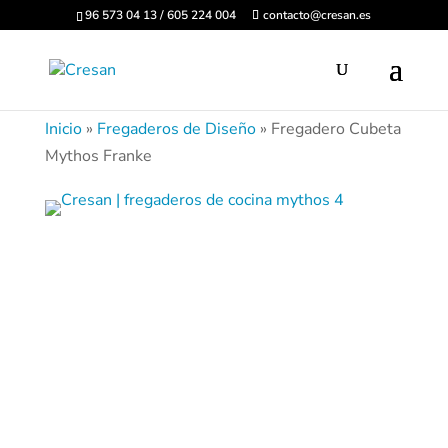
96 573 04 13 / 605 224 004
contacto@cresan.es
Inicio
»
Fregaderos de Diseño
»
Fregadero Cubeta
Mythos Franke