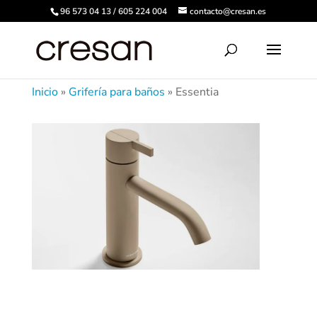
96 573 04 13 / 605 224 004
contacto@cresan.es
Inicio
»
Grifería para baños
»
Essentia