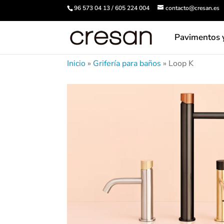
96 573 04 13 / 605 224 004
contacto@cresan.es
Pavimentos 
Inicio
»
Grifería para baños
»
Loop K