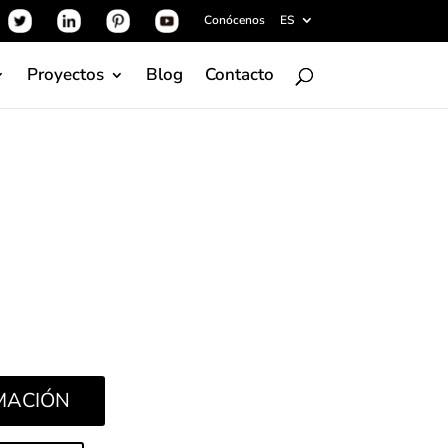
Conócenos
ES
Proyectos
Blog
Contacto
Loop K. Nos conquista a primera vista con su
 pero también, promete enamorarnos con sus
máticas pensadas para satisfacer todos los
tivas. Y con esta serie, creamos atmósferas
os espacios de baño.
RMACIÓN