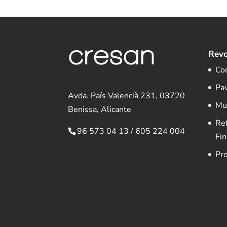
Revo
Co
Pa
Avda. País Valencià 231, 03720
Mu
Benissa, Alicante
Re
96 573 04 13
/
605 224 004
Fin
Pr