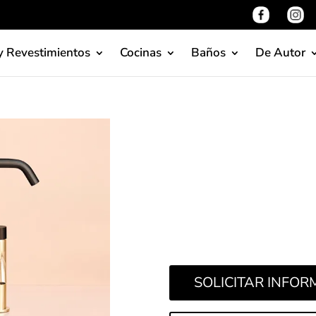
y Revestimientos
Cocinas
Baños
De Autor
Conoce la serie de grifería 
sutil y minimalista diseño,
múltiples combinaciones cro
gustos e inquietudes decora
repletas de magia y luz en l
SOLICITAR INFO