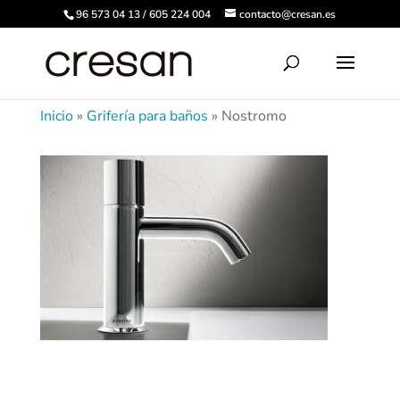
96 573 04 13 / 605 224 004
contacto@cresan.es
Inicio
»
Grifería para baños
»
Nostromo