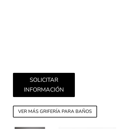
La serie de grifos O-XY diseñada para Fantini por
Marco Williams Fagioli nace de la pasión del
autor por la filosofía cartesiana, por la fascinación
que ejercen sobre él la lógica del eje cartesiano,
las relaciones y las propiedades geométricas.
Estos son los puntos cardinales que inspiran y
guían la búsqueda proyectual.
SOLICITAR
INFORMACIÓN
VER MÁS GRIFERÍA PARA BAÑOS