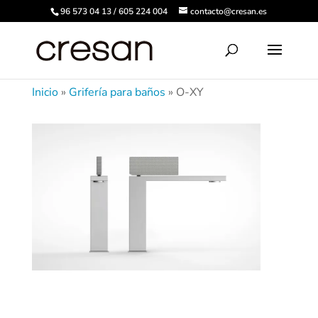
96 573 04 13 / 605 224 004
contacto@cresan.es
Inicio
»
Grifería para baños
»
O-XY