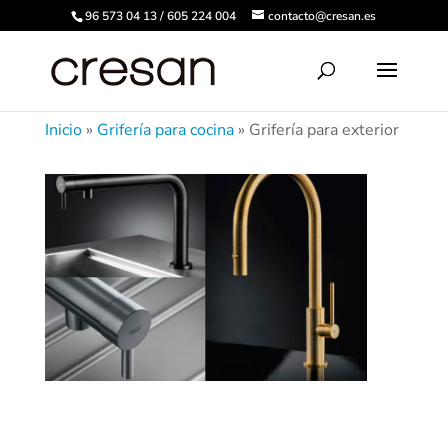
96 573 04 13 / 605 224 004
contacto@cresan.es
Inicio
»
Grifería para cocina
»
Grifería para exterior