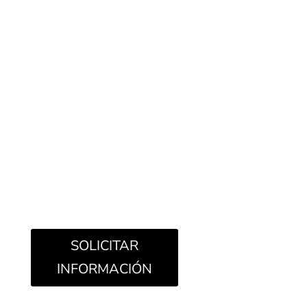
La línea de lavabos «Senso» de Antonio Lupi
tiene una forma rectangular que se suaviza tanto
en planta como en sección. Senso es
contemporáneo por naturaleza, un perfecto
equilibrio entre las proporciones y el material
utilizado, características que permiten su
inserción en cualquier contexto aportando
elegancia y ligereza. Está disponible en
diferentes colores y sus medidas son: 60 x 40 x
15.
SOLICITAR
INFORMACIÓN