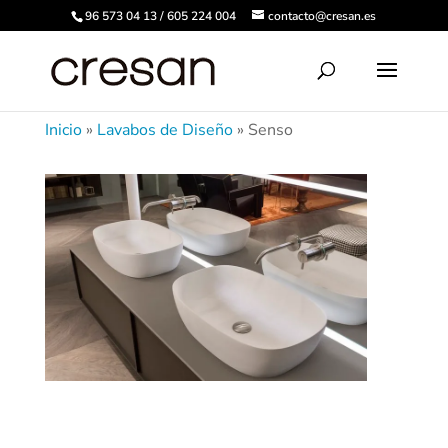
96 573 04 13 / 605 224 004
contacto@cresan.es
Inicio
»
Lavabos de Diseño
»
Senso