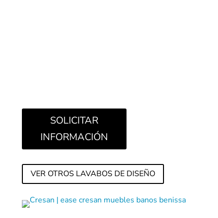
entre sí, con formas planas y uniformes, y una
selección de materiales suaves que invitan a
relajarse en este espacio.
Adaptándose a nuestra
vida cotidiana, el baño Ease es la mejor opción
cuando se trata de construir un rincón acogedor y
con coherencia estética, a la vez que cómodo y
práctico para el día a día.
SOLICITAR
INFORMACIÓN
VER OTROS LAVABOS DE DISEÑO