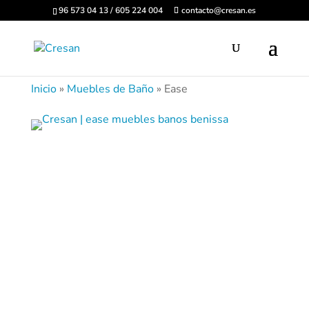
96 573 04 13 / 605 224 004
contacto@cresan.es
Inicio
»
Muebles de Baño
»
Ease
Ease nace con la premisa de lograr el equilibrio
perfecto entre funcionalidad y distinción.
Su
nueva colección, de la mano de Note Design
Studio, consigue enamorar a los amantes de la
sencillez y la naturalidad.
Una colección donde
destacan las formas básicas, haciendo contraste