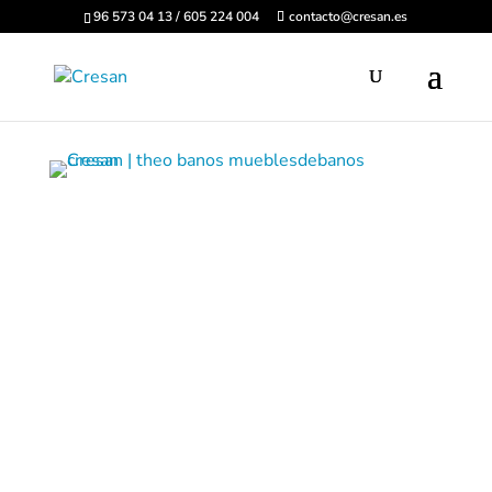
96 573 04 13 / 605 224 004
contacto@cresan.es