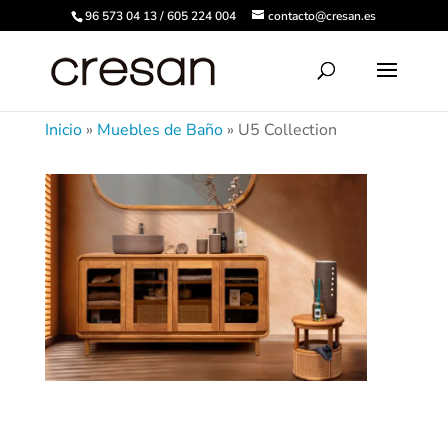
96 573 04 13 / 605 224 004
contacto@cresan.es
Inicio
»
Muebles de Baño
»
U5 Collection