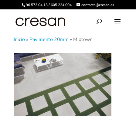
96 573 04 13 / 605 224 004
contacto@cresan.es
Inicio
»
Pavimento 20mm
»
Midtown