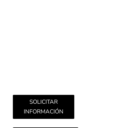
Esta colección de pavimentos cerámicos imitación
de madera se caracteriza por su versatilidad
gracias a su variedad de formatos y tonalidades
neutras. Nebraska 20mm, en sus versiones más
pequeñas, ofrece nuevas posibilidades de
colocación que llenarán de cálido encanto tus
espacios. Esta baldosa efecto madera se
encuentra disponible en cinco formatos
porcelánicos y seis tonalidades, fácilmente
combinables entre sí.
SOLICITAR
INFORMACIÓN