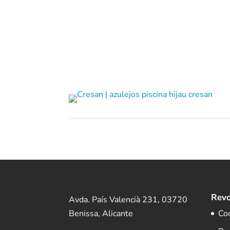
Revo
Avda. País Valencià 231, 03720
Benissa, Alicante
Co