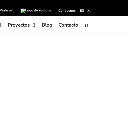
Conócenos
ES
Proyectos
Blog
Contacto
omo el paraíso en la tierra. En este pueblo
tropicales y una selva exuberante, hay un
su nombre. También es conocido entre sus
 “hijau” -verde en idioma indonesio- debido
l entrar en contacto con el agua.
 exclusividad. El tono Verde conserva los
al natural y contribuye a crear ambientes