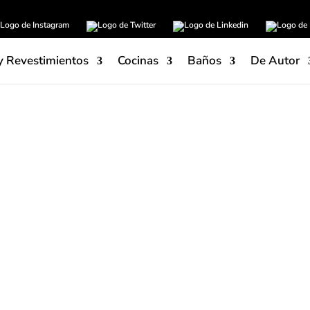
y Revestimientos
Cocinas
Baños
De Autor
Sukabumi podría definirse c
indonesio, lleno de playas 
mineral natural que lleva 
habitantes con el nombre de
a la tonalidad que adquiere a
Hijáu desprende exotismo y
matices verdosos del miner