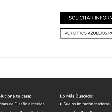
espectaculares con formato
SOLICITAR INFO
VER OTROS AZULEJOS P
luciona tu casa:
Lo Más Buscado:
cinas de Diseño a Medida
Suelos Imitación Maderas