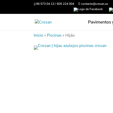
96 573 04 13 / 605 224 004
contacto@cresan.es
Pavimentos 
Inicio
»
Piscinas
»
Hijáu