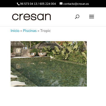
96 573 04 13 / 605 224 004
contacto@cresan.es
Inicio
»
Piscinas
»
Tropic