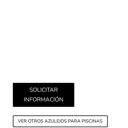
Diseñada exclusivamente para el interior de las
piscinas, Tropic es perfecta para crear un oasis
personal, desprende serenidad, calma y lujo.
Sus colores y pequeño formato están elaborados
para generar piscinas de tendencia balinesa, muy
demandada hoy en día. Puede combinarse con
cualquiera de nuestras colecciones y el resultado
siempre será deslumbrante.
SOLICITAR
INFORMACIÓN
VER OTROS AZULEJOS PARA PISCINAS