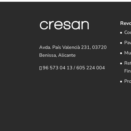
Revo
Co
Pa
Avda. País Valencià 231, 03720
Mu
Benissa, Alicante
Re
96 573 04 13
/
605 224 004
Fin
Pr