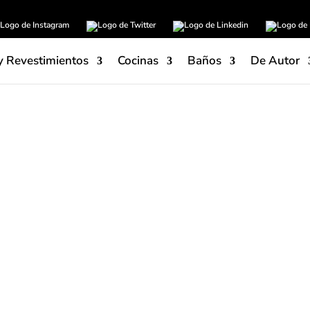
y Revestimientos
Cocinas
Baños
De Autor
LivingCeramic