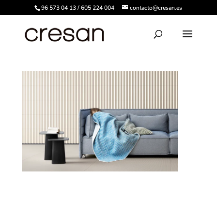
96 573 04 13 / 605 224 004
contacto@cresan.es