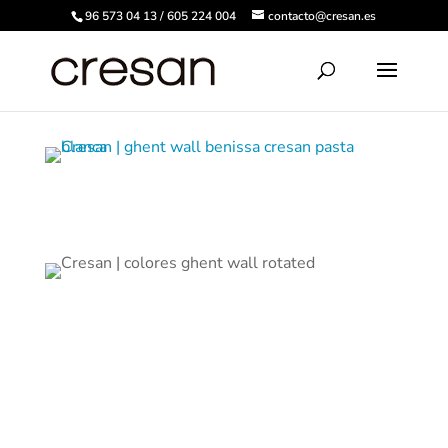
96 573 04 13 / 605 224 004
contacto@cresan.es
Ghent Wall
Gante