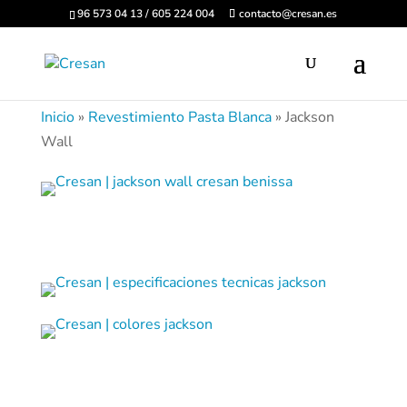
96 573 04 13 / 605 224 004
contacto@cresan.es
Inicio
»
Revestimiento Pasta Blanca
»
Jackson
Wall