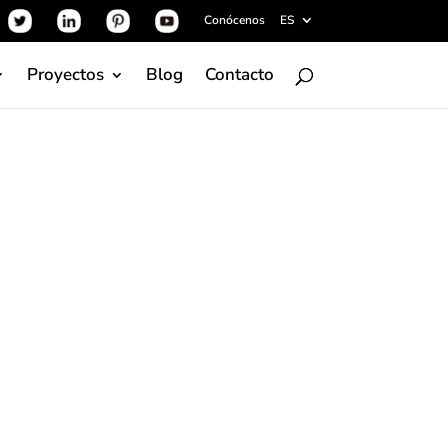
Conócenos
ES
Proyectos
Blog
Contacto
ra
ón se muestra también en sus inodoros:
uspendidos o de pie. Destaca el inodoro
n DirectFlush y anclajes ocultos para un
rior.
más de sus características de higiene y
vo de sus funciones, por ejemplo el suave y
armonicWave.