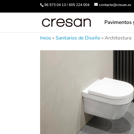
96 573 04 13 / 605 224 004
contacto@cresan.es
Pavimentos 
Inicio
»
Sanitarios de Diseño
»
Architectura