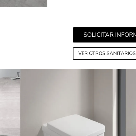
ViClean-I 200 va incluso má
conocidas características d
secado, calefacción de asien
SOLICITAR INFO
VER OTROS SANITARIOS