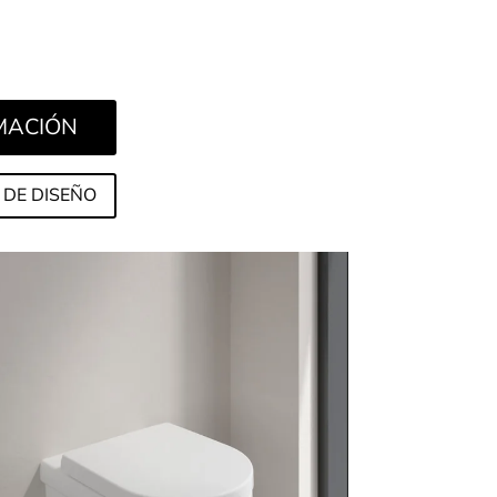
s allá. El paquete de confort añade a las
e la colección, además, opciones de lavado,
tos y reconocimiento de usuario.
RMACIÓN
 DE DISEÑO