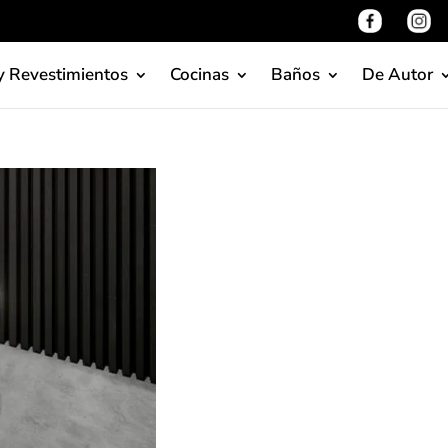
y Revestimientos
Cocinas
Baños
De Autor
Architectu
La variedad de la colecci
redondeados, angulares, s
suspendido Architectura co
diseño diáfano e higiene supe
ViClean-I 100 ofrece, ade
confort, un control intuiti
oscilante modo de ducha H