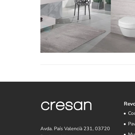
Revo
Co
Pa
Avda. País Valencià 231, 03720
Mu