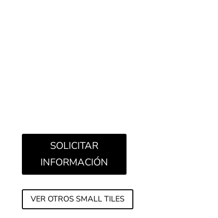
Cipria, Petrolio, Amaranto y Lavanda, este último
de gran tendencia. Son el resultado de una
ampliación significativa del sistema de decoración
digital, que suma un total de diez barras de
impresión, lo que permite obtener ciertas
tonalidades de tendencia que son muy apreciadas
por los proyectistas y diseñadores de interiores,
pero que en el mercado de la cerámica resultan
muy difíciles o incluso imposibles de encontrar.
SOLICITAR
INFORMACIÓN
VER OTROS SMALL TILES