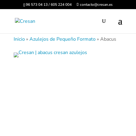
96 573 04 13 / 605 224 004
contacto@cresan.es
Inicio
»
Azulejos de Pequeño Formato
»
Abacus
Entre los colores propuestos se hallan Senape,