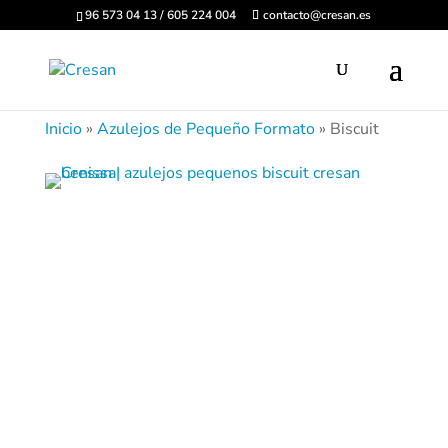
96 573 04 13 / 605 224 004
contacto@cresan.es
Inicio
»
Azulejos de Pequeño Formato
»
Biscuit