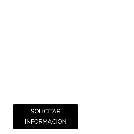
Look, en el particular formato 6×24 –
23/8”x97/16” presenta una superficie brillante e
imperfecta con variaciones cromáticas y gráficas
que hacen únicos los espacios.
Presenta una amplia paleta de colores en la que,
junto a los colores neutros como blanco, beige y
negro, encontramos también tonos saturados y
brillantes como Ocre, Avio, Azul y Oliva.
Apropiado para la instalación de pared en
espacios residenciales y comerciales.
SOLICITAR
INFORMACIÓN