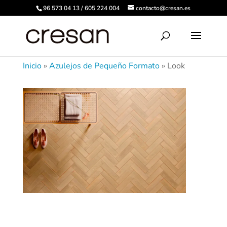
96 573 04 13 / 605 224 004
contacto@cresan.es
Inicio
»
Azulejos de Pequeño Formato
»
Look