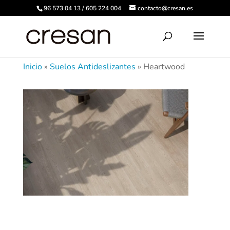
96 573 04 13 / 605 224 004
contacto@cresan.es
Inicio
»
Suelos Antideslizantes
»
Heartwood