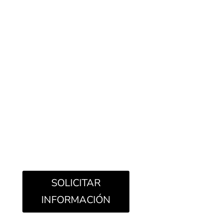
Nuestra colección Salem está basada en la piedra
Mallorca, conocida como “El Marés”, de las Islas
Baleares. Es una arenisca compuesta de
fragmentos acumulados en su superficie que la
dotan de una estructura y aspecto granular
arenoso. Nuestra elección de tonos, Clar y Dune,
abarca todo su color original, manteniendo la
pureza de la piedra, apta para proyectos de gran
diversidad gracias a sus tonos cálidos y fondo
suave.
SOLICITAR
INFORMACIÓN