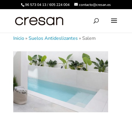
96 573 04 13 / 605 224 004
contacto@cresan.es
Inicio
»
Suelos Antideslizantes
»
Salem