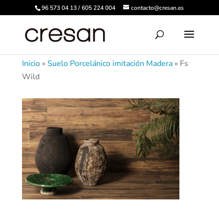
96 573 04 13 / 605 224 004
contacto@cresan.es
Inicio
»
Suelo Porcelánico imitación Madera
»
Fs
Wild