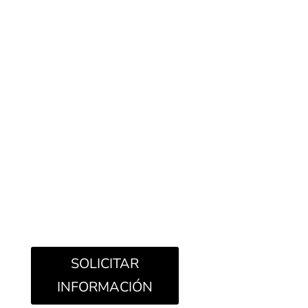
Maderas salvajes, con carácter, ajadas, con una
estética añeja que nos proporcionan espacios
cálidos e irreverentes. Esta es la lectura que hace
Francisco Segarra de la nueva madera porcelánica
de formato 19,5×121,5cm y de acabado All in
One. Gran diversidad de gráficas, hasta 30 lamas
distintas, que podemos colocar tanto en interior
como en exterior, y que nos aportarán toda la
originalidad natural que ofrece el paso del tiempo
sobre una superficie noble.
SOLICITAR
INFORMACIÓN