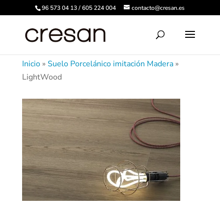
96 573 04 13 / 605 224 004
contacto@cresan.es
Inicio
»
Suelo Porcelánico imitación Madera
»
LightWood