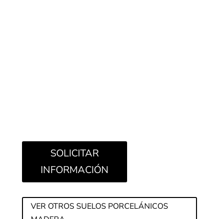
Colección de 6 tonalidades naturales con largos
de 180 cm
Formatos Lightwood:
15×90 cm /
15×90 cm /
20×120 cm
SOLICITAR
INFORMACIÓN
VER OTROS SUELOS PORCELÁNICOS