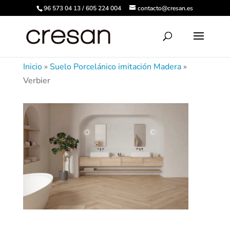
96 573 04 13 / 605 224 004
contacto@cresan.es
Inicio
»
Suelo Porcelánico imitación Madera
»
Verbier