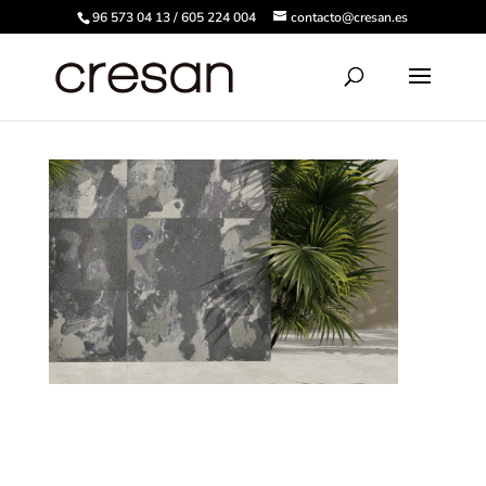
96 573 04 13 / 605 224 004
contacto@cresan.es