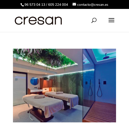
96 573 04 13 / 605 224 004
contacto@cresan.es