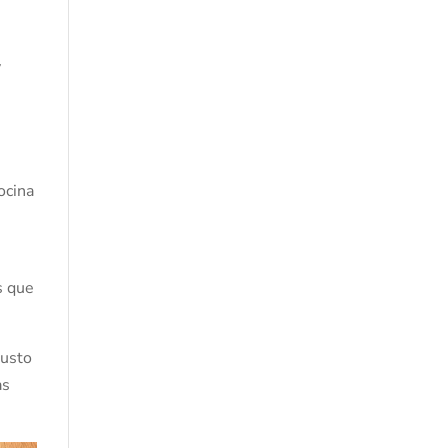
y
ocina
s que
justo
as