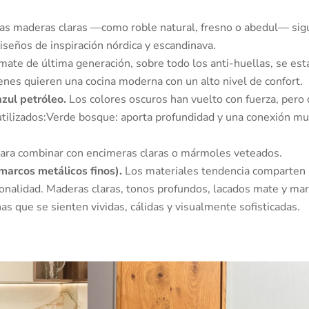
as maderas claras —como roble natural, fresno o abedul— si
eños de inspiración nórdica y escandinava.
mate de última generación, sobre todo los anti-huellas, se est
enes quieren una cocina moderna con un alto nivel de confort.
zul petróleo.
Los colores oscuros han vuelto con fuerza, pero
utilizados:Verde bosque: aporta profundidad y una conexión m
para combinar con encimeras claras o mármoles veteados.
marcos metálicos finos).
Los materiales tendencia comparten
cionalidad. Maderas claras, tonos profundos, lacados mate y ma
s que se sienten vividas, cálidas y visualmente sofisticadas.