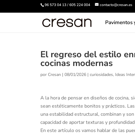
96 573 04 13 / 605 224 004
contacto@cresan.es
Pavimentos 
El regreso del estilo e
cocinas modernas
por
Cresan
|
08/01/2026
|
curiosidades
,
Ideas Inte
A la hora de pensar en diseños de cocina, s
sean estéticamente bonitos y prácticos. La
una estabilidad estructural, combinan y son 
capacidad de aportar texturas y profundidad
En este artículo os vamos hablar de las pue