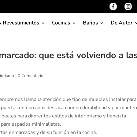
y Revestimientos
Cocinas
Baños
De Autor
nmarcado: que está volviendo a la
riorismo
|
0 Comentarios
iempre nos llama la atención qué tipo de muebles instalar par
s puertas enmarcadas destacan por su durabilidad y por mante
ideales para diferentes estilos de interiorismo y tienen la
 para espacios minimalistas.
rtas enmarcadas y de su función en la cocina.