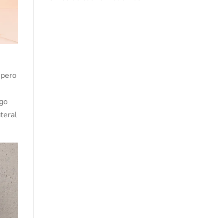
 pero
lgo
ateral