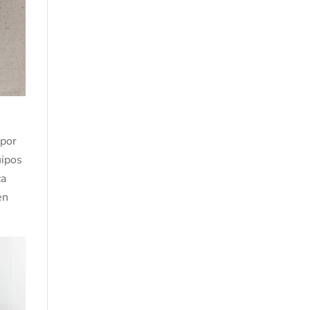
 por
uipos
ca
en