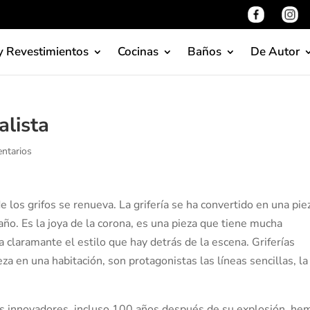
y Revestimientos
Cocinas
Baños
De Autor
alista
ntarios
e los grifos se renueva. La grifería se ha convertido en una pie
año. Es la joya de la corona, es una pieza que tiene mucha
 claramante el estilo que hay detrás de la escena. Griferías
za en una habitación, son protagonistas las líneas sencillas, la
s innovadores, incluso 100 años después de su explosión, he