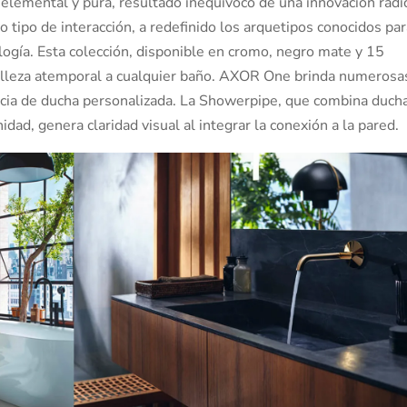
elemental y pura, resultado inequívoco de una innovación radic
tipo de interacción, a redefinido los arquetipos conocidos pa
ología. Esta colección, disponible en cromo, negro mate y 15
lleza atemporal a cualquier baño. AXOR One brinda numerosa
ncia de ducha personalizada. La Showerpipe, que combina ducha 
ad, genera claridad visual al integrar la conexión a la pared.