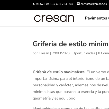
96 573 04 13 / 605 224 004
contacto@cresan.es
Pavimentos 
Grifería de estilo minim
por
Cresan
|
29/03/2023
|
Oportunidades
|
0 Come
Grifería de estilo minimalista.
El universo d
importantísima para el interiorismo de un b
personalidad y carácter, además nos desvela
minimalistas que buscan la esencia y la pure
geometría y el equilibrio.
Manteniéndose como uno de los estilos má