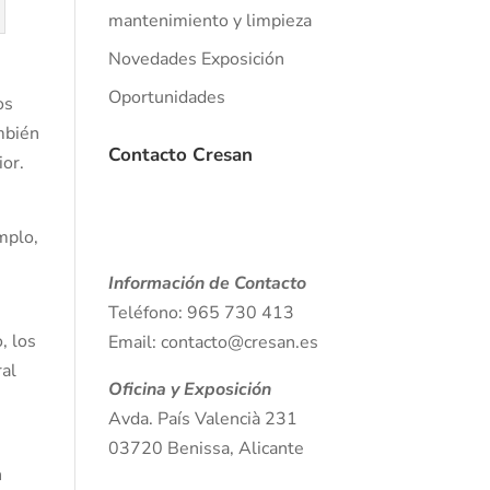
mantenimiento y limpieza
Novedades Exposición
Oportunidades
os
ambién
Contacto Cresan
ior.
emplo,
Información de Contacto
Teléfono: 965 730 413
, los
Email: contacto@cresan.es
ral
Oficina y Exposición
Avda. País Valencià 231
03720 Benissa, Alicante
n