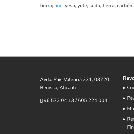
tierra;
lino,
yeso, yute
, seda, tierra, carbón
Revo
Avda. País Valencià 231, 03720
Benissa, Alicante
Co
Pa
96 573 04 13
/
605 224 004
Mu
Re
Fin