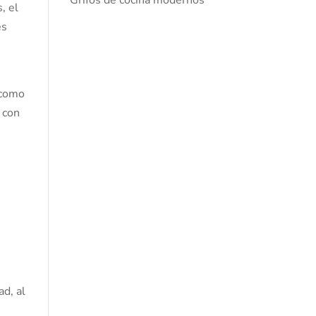
Grifos de cocina modernos
, el
es
¡como
 con
ad, al