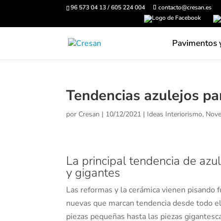
96 573 04 13 / 605 224 004
contacto@cresan.es
Pavimentos 
Tendencias azulejos pa
por
Cresan
|
10/12/2021
|
Ideas Interiorismo
,
Nove
La principal tendencia de azu
y gigantes
Las reformas y la cerámica vienen pisando f
nuevas que marcan tendencia desde todo el
piezas pequeñas hasta las piezas gigantesca