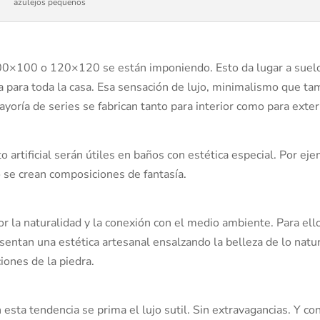
azulejos pequeños
100×100 o 120×120 se están imponiendo. Esto da lugar a suel
ca para toda la casa. Esa sensación de lujo, minimalismo que t
ayoría de series se fabrican tanto para interior como para exter
 artificial serán útiles en baños con estética especial. Por ej
do se crean composiciones de fantasía.
r la naturalidad y la conexión con el medio ambiente. Para ello
entan una estética artesanal ensalzando la belleza de lo natu
iones de la piedra.
 esta tendencia se prima el lujo sutil. Sin extravagancias. Y co