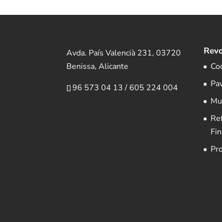
Revo
Avda. País Valencià 231, 03720
Benissa, Alicante
Co
Pa
96 573 04 13
/
605 224 004
Mu
Re
Fin
Pr