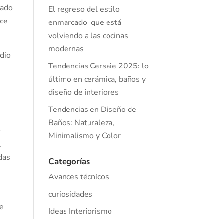
rado
El regreso del estilo
ice
enmarcado: que está
volviendo a las cocinas
modernas
udio
Tendencias Cersaie 2025: lo
último en cerámica, baños y
diseño de interiores
Tendencias en Diseño de
Baños: Naturaleza,
r
Minimalismo y Color
l
das
Categorías
Avances técnicos
curiosidades
ue
Ideas Interiorismo