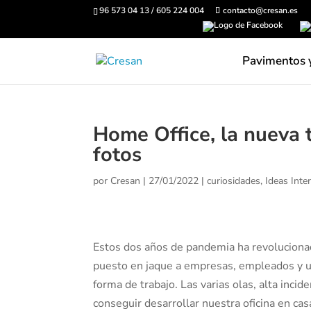
96 573 04 13 / 605 224 004
contacto@cresan.es
Pavimentos 
Home Office, la nueva t
fotos
por
Cresan
|
27/01/2022
|
curiosidades
,
Ideas Inte
Estos dos años de pandemia ha revoluciona
puesto en jaque a empresas, empleados y u
forma de trabajo. Las varias olas, alta inci
conseguir desarrollar nuestra oficina en c